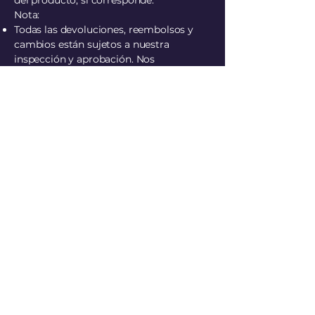
del producto, si corresponde.
Nota:
Todas las devoluciones, reembolsos y
cambios están sujetos a nuestra
inspección y aprobación. Nos
reservamos el derecho de rechazar una
devolución si el producto no cumple
con nuestros criterios de devolución.
Para devoluciones internacionales,
podrían aplicarse aranceles o tarifas
aduaneras adicionales, que son
responsabilidad del cliente.
Back to Homepage
Únase a Eddy Jackson MBE y al equipo
de Communication UK Com en un
emocionante viaje hacia el futuro de la