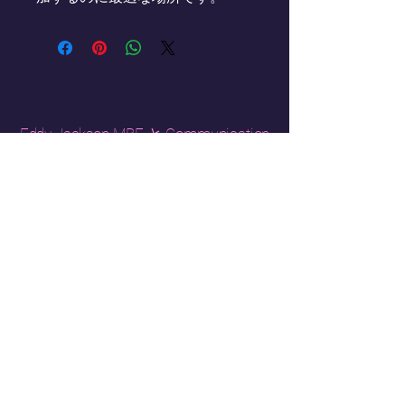
Eddy Jackson MBE と Communication
UK Com チームと一緒に、AI 時代の
ストーリーテリングの未来への刺激
的な旅に出ましょう。当社とつなが
り、当社のサービスを調べ、貴重な
リソースにアクセスし、コミュニケ
ーションの未来を形作るために協力
してください。当社は、お客様の利
益を保護し、シームレスな体験を保
証するためにここにいます。今すぐ
連絡して、どのように協力できるか
を確認してください。